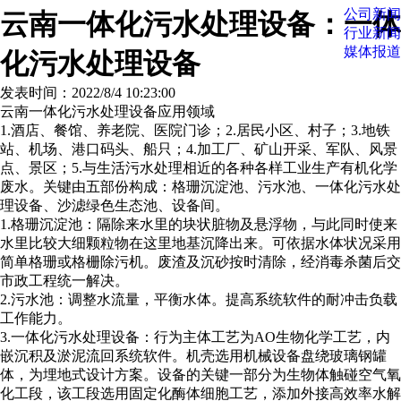
公司新闻
云南一体化污水处理设备：一体
行业新闻
媒体报道
化污水处理设备
发表时间：2022/8/4 10:23:00
云南一体化污水处理设备应用领域
1.酒店、餐馆、养老院、医院门诊；2.居民小区、村子；3.地铁
站、机场、港口码头、船只；4.加工厂、矿山开采、军队、风景
点、景区；5.与生活污水处理相近的各种各样工业生产有机化学
废水。关键由五部份构成：格珊沉淀池、污水池、一体化污水处
理设备、沙滤绿色生态池、设备间。
1.格珊沉淀池：隔除来水里的块状脏物及悬浮物，与此同时使来
水里比较大细颗粒物在这里地基沉降出来。可依据水体状况采用
简单格珊或格栅除污机。废渣及沉砂按时清除，经消毒杀菌后交
市政工程统一解决。
2.污水池：调整水流量，平衡水体。提高系统软件的耐冲击负载
工作能力。
3.一体化污水处理设备：行为主体工艺为AO生物化学工艺，内
嵌沉积及淤泥流回系统软件。机壳选用机械设备盘绕玻璃钢罐
体，为埋地式设计方案。设备的关键一部分为生物体触碰空气氧
化工段，该工段选用固定化酶体细胞工艺，添加外接高效率水解