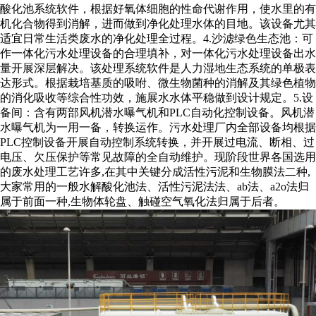
酸化池系统软件，根据好氧体细胞的性命代谢作用，使水里的有
机化合物得到消解，进而做到净化处理水体的目地。该设备尤其
适宜日常生活类废水的净化处理全过程。4.沙滤绿色生态池：可
作一体化污水处理设备的合理填补，对一体化污水处理设备出水
量开展深层解决。该处理系统软件是人力湿地生态系统的单极表
达形式。根据栽培基质的吸咐、微生物菌种的消解及其绿色植物
的消化吸收等综合性功效，施展水水体平稳做到设计规定。5.设
备间：含有两部风机潜水曝气机和PLC自动化控制设备。风机潜
水曝气机为一用一备，转换运作。污水处理厂内全部设备均根据
PLC控制设备开展自动控制系统转换，并开展过电流、断相、过
电压、欠压保护等常见故障的全自动维护。现阶段世界各国选用
的废水处理工艺许多,在其中关键分成活性污泥和生物膜法二种,
大家常用的一般水解酸化池法、活性污泥法法、ab法、a2o法归
属于前面一种,生物体轮盘、触碰空气氧化法归属于后者。