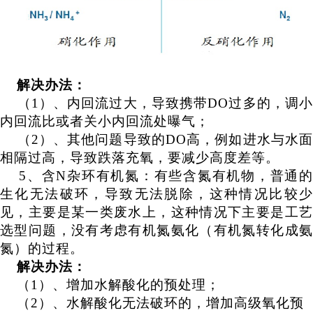
解决办法：
（
1
）
、内回流过大，导致携带
DO过多的，调小
内回流比或者关小内回流处曝气；
（
2
）
、其他问题导致的
DO高，例如进水与水面
相隔过高，导致跌落充氧，要减少高度差等。
5、含
N
杂环有机氮
：
有些含氮有机物，普通的
生化无法破环，导致无法脱除，这种情况比较少
见，主要是某一类废水上，这种情况下主要是工艺
选型问题，没有考虑有机氮氨化（有机氮转化成氨
氮）的过程。
解决办法：
（
1
）
、增加水解酸化的预处理；
（
2
）
、水解酸化无法破环的，增加高级氧化预