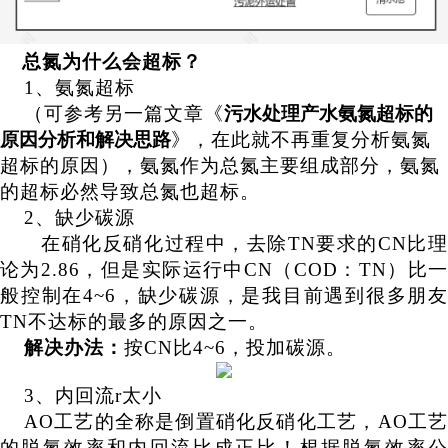
总氮为什么会超标？
1、
氨氮超标
（可参考另一篇文章《
污水处理产水氨氮超标的
原因分析和解决思路
》，在此就不再重复分析氨氮
超标的原因），氨氮作为总氮主要组成部分，氨氮
的超标必然导致总氮也超标。
2、
缺少碳源
在硝化反硝化过程中，去除
TN要求的CN比
论为2.86，但是实际运行中CN（COD：TN）比一
般控制在4~6，缺少碳源，是我目前遇到很多朋友
TN不达标的最多的原因之一。
解决办法：
按
CN比4~6，投加碳源。
3、
内回流
r太小
AO工艺的全称是倒置硝化反硝化工艺，AO工艺
的脱氮效率和内回流比成正比！根据脱氮效率公